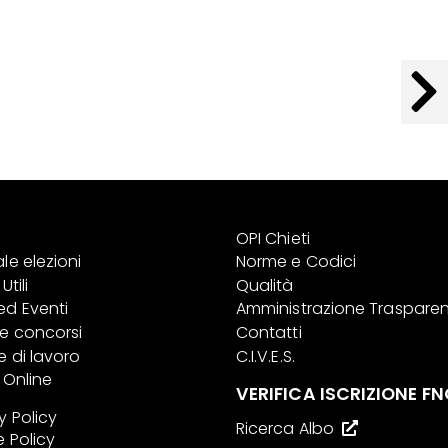
OPI Chieti
le elezioni
Norme e Codici
Utili
Qualità
ed Eventi
Amministrazione Traspare
 e concorsi
Contatti
e di lavoro
C.I.V.E.S.
i Online
VERIFICA ISCRIZIONE FN
y Policy
Ricerca Albo
 Policy