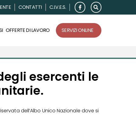
RENTE
CONTATTI
C.I.V.E.S.
SI
OFFERTE DI LAVORO
SERVIZI ONLINE
egli esercenti le
nitarie.
iservata dell’Albo Unico Nazionale dove si