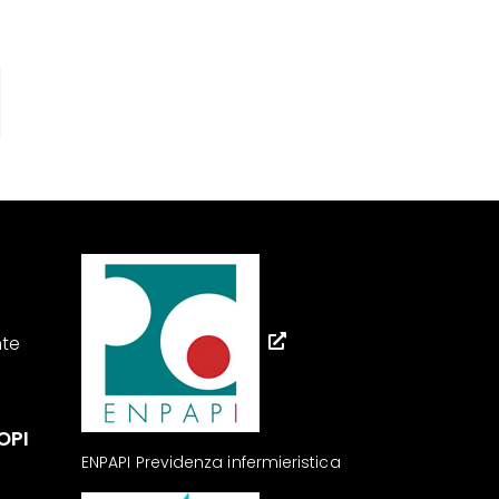
nte
OPI
ENPAPI Previdenza infermieristica