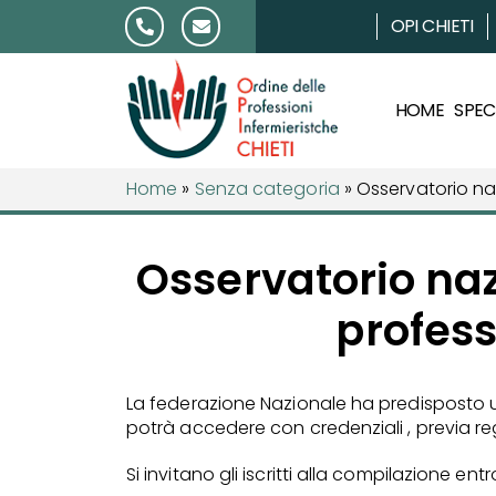
Salta al contenuto
OPI CHIETI
HOME
SPECI
Home
»
Senza categoria
»
Osservatorio nazi
Osservatorio naz
profess
La federazione Nazionale ha predisposto un
potrà accedere con credenziali , previa re
Si invitano gli iscritti alla compilazione entr