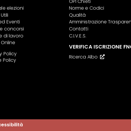
OPI Chieti
le elezioni
Norme e Codici
Utili
Qualità
ed Eventi
Amministrazione Traspare
 e concorsi
Contatti
e di lavoro
C.I.V.E.S.
i Online
VERIFICA ISCRIZIONE FN
y Policy
Ricerca Albo
 Policy
essibilità