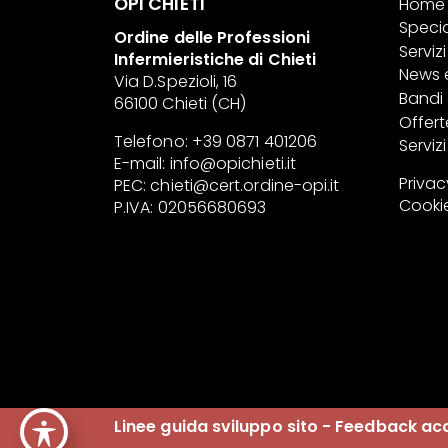
OPI CHIETI
Home
Specia
Ordine delle Professioni
Servizi 
Infermieristiche di Chieti
News 
Via D.Spezioli, 16
Bandi
66100 Chieti (CH)
Offert
Telefono: +39 0871 401206
Serviz
E-mail:
info@opichieti.it
Privac
PEC:
chieti@cert.ordine-opi.it
Cookie
P.IVA: 02056680693
Linee guida sviluppo sito - Feedback acc