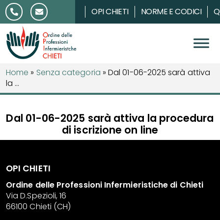
Salta al contenuto
OPI CHIETI
NORME E CODICI
Q
Home
»
Senza categoria
»
Dal 01-06-2025 sarà attiva
la ...
Dal 01-06-2025 sarà attiva la procedura
di iscrizione on line
OPI CHIETI
Ordine delle Professioni Infermieristiche di Chieti
Via D.Spezioli, 16
66100 Chieti (CH)