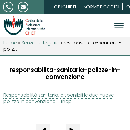
Salta al contenuto
OPI CHIETI
NORME E CODICI
Q
Home
»
Senza categoria
»
responsabilita-sanitaria-
poliz...
responsabilita-sanitaria-polizze-in-
convenzione
Responsabilità sanitaria, disponibili le due nuove
polizze in convenzione – fnopi