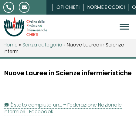
Salta al contenuto
OPI CHIETI
NORME E CODICI
Q
Home
»
Senza categoria
»
Nuove Lauree in Scienze
inferm...
Nuove Lauree in Scienze infermieristiche
🎓 È stato compiuto un… – Federazione Nazionale
Infermieri | Facebook