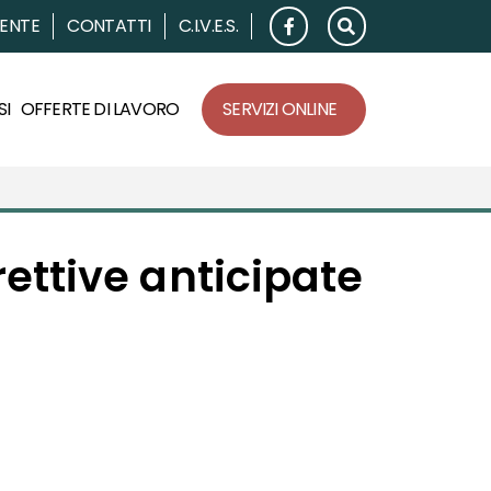
RENTE
CONTATTI
C.I.V.E.S.
SI
OFFERTE DI LAVORO
SERVIZI ONLINE
rettive anticipate