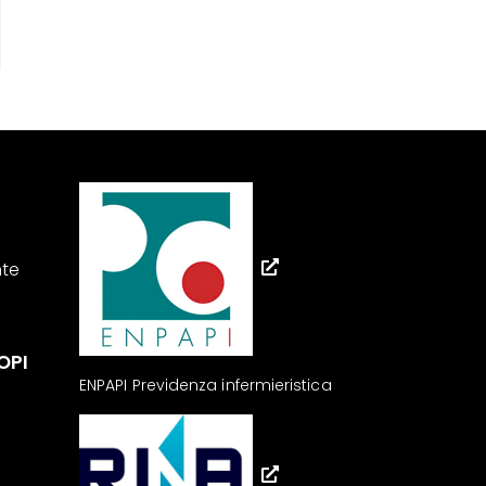
nte
OPI
ENPAPI Previdenza infermieristica