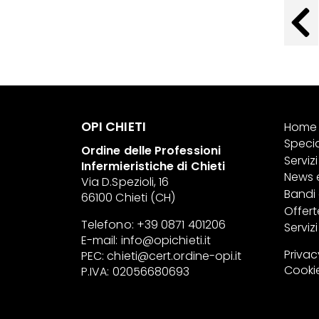
OPI CHIETI
Home
Specia
Ordine delle Professioni
Servizi 
Infermieristiche di Chieti
News 
Via D.Spezioli, 16
Bandi
66100 Chieti (CH)
Offert
Telefono: +39 0871 401206
Serviz
E-mail:
info@opichieti.it
Privac
PEC:
chieti@cert.ordine-opi.it
Cookie
P.IVA: 02056680693