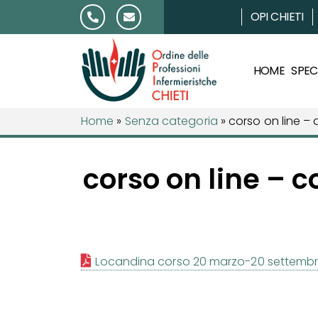
Salta al contenuto
OPI CHIETI
HOME
SPECI
Home
»
Senza categoria
»
corso on line – 
corso on line – c
Locandina corso 20 marzo-20 settemb