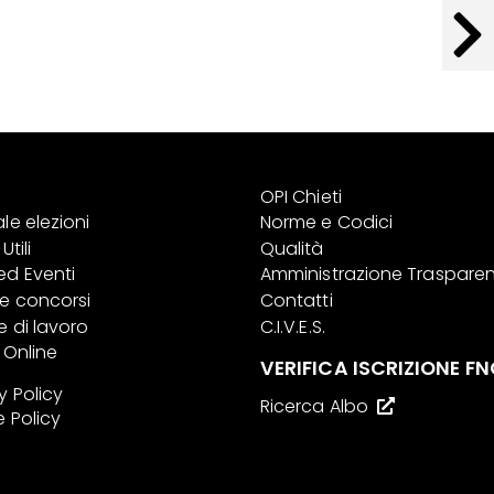
OPI Chieti
le elezioni
Norme e Codici
Utili
Qualità
ed Eventi
Amministrazione Traspare
 e concorsi
Contatti
e di lavoro
C.I.V.E.S.
i Online
VERIFICA ISCRIZIONE FN
y Policy
Ricerca Albo
 Policy